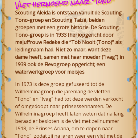
Vlet hernoemd naar "Tono"
Scouting Aleida is ontstaan vanuit de Scouting
Tono-groep en Scouting Taizé, beiden
groepen met een grote historie. De Scouting
Tono-groep is in 1933 (her)opgericht door
mejuffrouw Redeke die “Tob Nooit (Tono)” als
leidingnaam had. Niet zo maar, want deze
dame heeft, samen met haar moeder (“Ivag”) in
1939 ook de Flevogroep opgericht; een
waterwerkgroep voor meisjes.
In 1973 is deze groep gefuseerd tot de
Wilhelminagroep die jarenlang de vletten
“Tono” en “Ivag” had tot deze werden verkocht
of omgedoopt naar prinsessennamen. De
Wilhelminagroep heeft laten weten dat na lang
beraad er besloten is de vlet met zeilnummer
1918, de Prinses Ariana, om te dopen naar
“Tono”, zodat zij na jaren weer een vlet met de