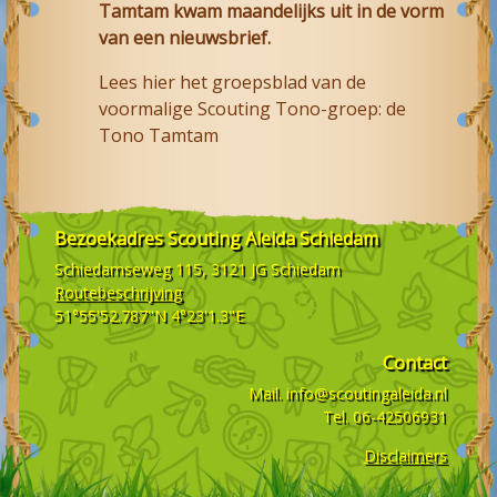
Tamtam kwam maandelijks uit in de vorm
van een nieuwsbrief.
Lees hier het groepsblad van de
voormalige Scouting Tono-groep: de
Tono Tamtam
Bezoekadres
Scouting Aleida Schiedam
Schiedamseweg 115, 3121 JG
Schiedam
Routebeschrijving
51°55'52.787"N 4°23'1.3"E
Contact
Mail.
info@scoutingaleida.nl
Tel.
06-42506931
Disclaimers