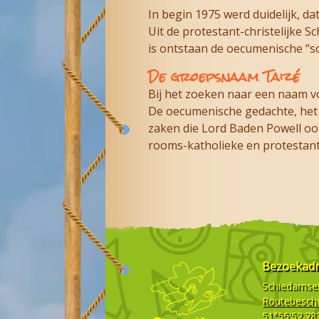
In begin 1975 werd duidelijk, da
Uit de protestant-christelijke 
is ontstaan de oecumenische “s
De groepsnaam Taizé
Bij het zoeken naar een naam v
De oecumenische gedachte, het 
zaken die Lord Baden Powell oo
rooms-katholieke en protestants
Bezoekad
Schiedamse
Routebeschr
51°55'52.78