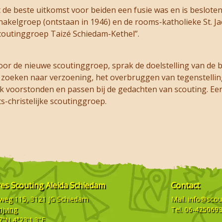
t de beste uitkomst voor beiden een fusie was en is besloten
Schakelgroep (ontstaan in 1946) en de rooms-katholieke St. 
coutinggroep Taizé Schiedam-Kethel”.
oor de nieuwe scoutinggroep, sprak de doelstelling van de 
zoeken naar verzoening, het overbruggen van tegenstelling
k voorstonden en passen bij de gedachten van scouting. Ee
-christelijke scoutinggroep.
res
Scouting Aleida Schiedam
Contact
weg 115, 3121 JG
Schiedam
Mail.
info@scout
ijving
Tel.
06-425069
7"N 4°23'1.3"E