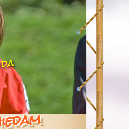
ida
hiedam