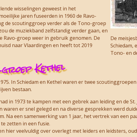
hillende wisselingen geweest in het
moeilijke jaren fuseerden in 1960 de Ravo-
ng de scoutinggroep verder als de Tono-groep
 zou de muziekband zelfstandig verder gaan, en
e Ravo-groep weer in gebruik genomen. De
De meisjes
huisd naar Vlaardingen en heeft tot 2019
Schiedam, 
Tono- en d
-groep Kethel
 1975. In Schiedam en Kethel waren er twee scoutinggroepe
ijven bestaan.
had in 1973 te kampen met een gebrek aan leiding en de St.
 waren er snel gelegd en na diverse gesprekken werd duideli
. Na een samenwerking van 1 jaar, het vertrek van een paar
 zetten in een fusie.
hier veelvuldig over overlegt met leiders en leidsters, oude