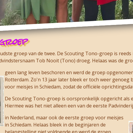
-groep
udste groep van de twee. De Scouting Tono-groep is reeds 
advindstersnaam Tob Nooit (Tono) droeg. Helaas was de gr
geen lang leven beschoren en werd de groep opgenomen 
Rotterdam. Zo'n 13 jaar later bleek er toch weer genoeg b
voor meisjes in Schiedam, zodat de officiële oprichtingsd
De Scouting Tono-groep is oorspronkelijk opgericht als 
Hiermee was het niet alleen een van de eerste Padvinder
in Nederland, maar ook de eerste groep voor meisjes
in Schiedam. Helaas bleek in de beginjaren de
belangstelling niet voldoende en werd de groep