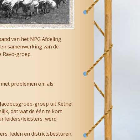
band van het NPG Afdeling
een samenwerking van de
e Ravo-groep.
n met problemen om als
 Jacobusgroep-groep uit Kethel
jk, dat wat de één te kort
 leiders/leidsters, werd
rs, leden en districtsbesturen.