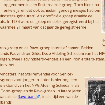
opgenomen in een Rotterdamse groep. Toch bleek na
enkele jaren dat ook Schiedam genoeg meisjes had om
ndsters-gebeuren". Als onofficiële groep draaide de
ats. In 1934 werd de groep eindelijk geregistreerd bij het
 waarmee 21 maart van dat jaar de geregistreerde
H
R
ono-groep en de Ravo-groep intensief samen. Beiden
nds Padvindster Gilde. Deze Afdeling Schiedam van het NPG 
ingen, twee Padvindsters-vendels en een Pioniersters-stam
ers, het
indsters, het Sterrenvendel voor Senior-
sgroep voor jongeren. Later is hier nog een
ziekband van het NPG Afdeling Schiedam, als
Tono-groep en de Ravo-groep. In latere jaren
aan als de
Ravo-band
, in die tijd een van de
sbands.