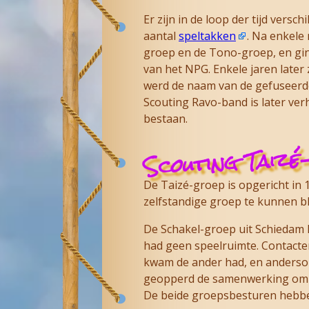
Er zijn in de loop der tijd versc
aantal
speltakken
. Na enkele 
groep en de Tono-groep, en gi
van het NPG. Enkele jaren later
werd de naam van de gefuseerd
Scouting Ravo-band is later ver
bestaan.
Scouting Taizé
De Taizé-groep is opgericht in
zelfstandige groep te kunnen bl
De Schakel-groep uit Schiedam 
had geen speelruimte. Contacten
kwam de ander had, en andersom
geopperd de samenwerking om te
De beide groepsbesturen hebben 