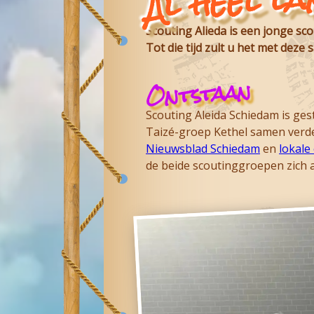
Al heel l
Scouting Alieda is een jonge sc
Tot die tijd zult u het met dez
Ontstaan
Scouting Aleida Schiedam
is ges
Taizé-groep Kethel samen verder
Nieuwsblad Schiedam
en
lokal
de beide scoutinggroepen zich a