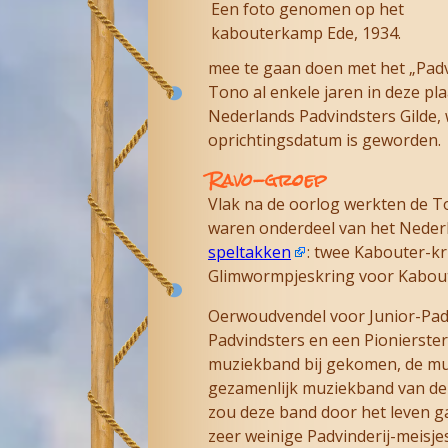
Een foto genomen op het
kabouterkamp Ede, 1934.
mee te gaan doen met het „Padvi
Tono al enkele jaren in deze pla
Nederlands Padvindsters Gilde,
oprichtingsdatum is geworden.
Ravo-groep
Vlak na de oorlog werkten de T
waren onderdeel van het Nederla
speltakken
: twee Kabouter-kr
Glimwormpjeskring voor Kabout
Oerwoudvendel voor Junior-Padv
Padvindsters en een Pionierster
muziekband bij gekomen, de mu
gezamenlijk muziekband van de 
zou deze band door het leven g
zeer weinige Padvinderij-meisje