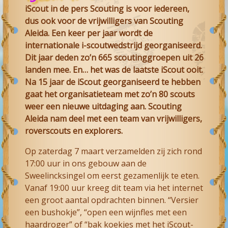
iScout in de pers Scouting is voor iedereen,
dus ook voor de vrijwilligers van Scouting
Aleida. Een keer per jaar wordt de
internationale i-scoutwedstrijd georganiseerd.
Dit jaar deden zo’n 665 scoutinggroepen uit 26
landen mee. En… het was de laatste iScout ooit.
Na 15 jaar de iScout georganiseerd te hebben
gaat het organisatieteam met zo’n 80 scouts
weer een nieuwe uitdaging aan. Scouting
Aleida nam deel met een team van vrijwilligers,
roverscouts en explorers.
Op zaterdag 7 maart verzamelden zij zich rond
17:00 uur in ons gebouw aan de
Sweelincksingel om eerst gezamenlijk te eten.
Vanaf 19:00 uur kreeg dit team via het internet
een groot aantal opdrachten binnen. “Versier
een bushokje”, “open een wijnfles met een
haardroger” of “bak koekjes met het iScout-