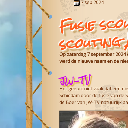
7 sep 2024
Fusie sc
scouting 
Op zaterdag 7 september 2024 wa
werd de nieuwe naam en de nie
JW-TV
Het geeurt niet vaak dat een n
Schiedam door de fusie van de 
de Boer van JW-TV natuurlijk aa