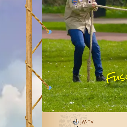
Fus
JW-TV