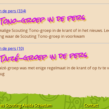
 de pers (334)
Tono-groep in de pers
lige Scouting Tono-groep in de krant of in het nieuws. Lee
ding waar de Scouting Tono-groep in voorkwam
 de pers (10)
Taizé-groep in de pers
zé-groep was met enige regelmaat in de krant of op tv te vi
rug
res
Scouting Aleida Schiedam
Contact