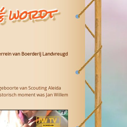
aizé wo
t
terrein van Boerderij Landvreugd
geboorte van Scouting Aleida
istorisch moment was Jan Willem