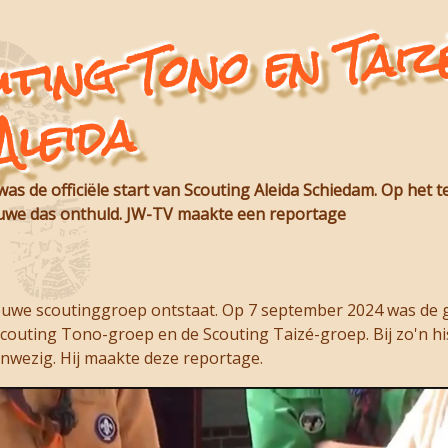
outing Tono en T
rd
Aleida
s de officiële start van Scouting Aleida Schiedam. Op het 
uwe das onthuld. JW-TV maakte een reportage
ieuwe scoutinggroep ontstaat. Op 7 september 2024 was de 
Scouting Tono-groep en de Scouting Taizé-groep. Bij zo'n h
nwezig. Hij maakte deze reportage.