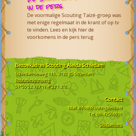
in de pers
De voormalige Scouting Taizé-groep was
met enige regelmaat in de krant of op tv
te vinden. Lees en kijk hier de
voorkomens in de pers terug
Bezoekadres
Scouting Aleida Schiedam
Schiedamseweg 115, 3121 JG
Schiedam
Routebeschrijving
51°55'52.787"N 4°23'1.3"E
Contact
Mail.
info@scoutingaleida.nl
Tel.
06-42506931
Disclaimers