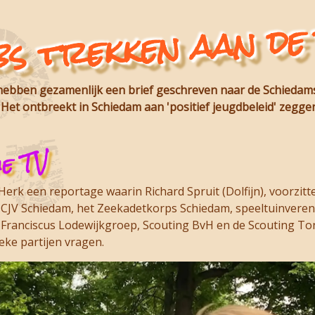
s trekken aan de 
ebben gezamenlijk een brief geschreven naar de Schiedamse 
 Het ontbreekt in Schiedam aan 'positief jeugdbeleid' zegge
e TV
erk een reportage waarin Richard Spruit (Dolfijn), voorzitt
CJV Schiedam, het Zeekadetkorps Schiedam, speeltuinvereni
Franciscus Lodewijkgroep, Scouting BvH en de Scouting Tono
eke partijen vragen.