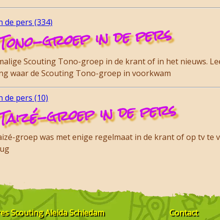
 de pers (334)
Tono-groep in de pers
lige Scouting Tono-groep in de krant of in het nieuws. Lee
ding waar de Scouting Tono-groep in voorkwam
 de pers (10)
Taizé-groep in de pers
zé-groep was met enige regelmaat in de krant of op tv te vi
rug
res
Scouting Aleida Schiedam
Contact