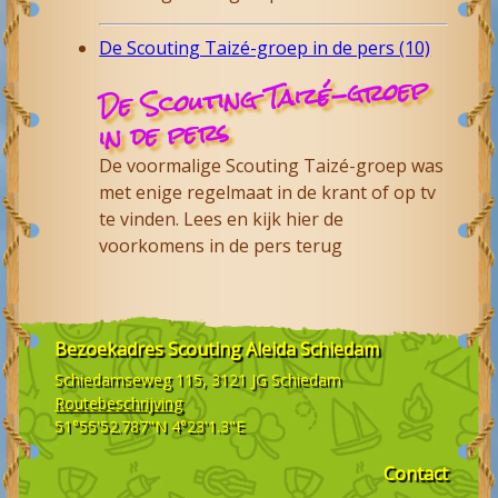
De Scouting Taizé-groep in de pers (10)
De Scouting Taizé-groep
in de pers
De voormalige Scouting Taizé-groep was
met enige regelmaat in de krant of op tv
te vinden. Lees en kijk hier de
voorkomens in de pers terug
Bezoekadres
Scouting Aleida Schiedam
Schiedamseweg 115, 3121 JG
Schiedam
Routebeschrijving
51°55'52.787"N 4°23'1.3"E
Contact