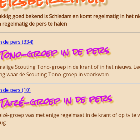
ersberichten
lukkig goed bekend is Schiedam en komt regelmatig in het n
 regelmatig de pers te halen
 de pers (334)
Tono-groep in de pers
lige Scouting Tono-groep in de krant of in het nieuws. Lee
ding waar de Scouting Tono-groep in voorkwam
 de pers (10)
Taizé-groep in de pers
zé-groep was met enige regelmaat in de krant of op tv te vi
rug