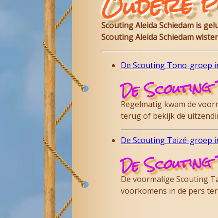
Oudere p
Scouting Aleida Schiedam is ge
Scouting Aleida Schiedam wisten
De Scouting Tono-groep in
De Scouting 
Regelmatig kwam de voorma
terug of bekijk de uitzen
De Scouting Taizé-groep in
De Scouting 
De voormalige Scouting Tai
voorkomens in de pers te