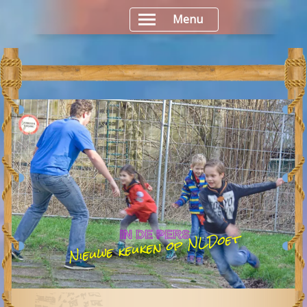
Menu
Nieuwe keuken op NLDoet
IN DE PERS