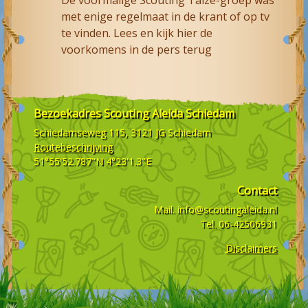
met enige regelmaat in de krant of op tv
te vinden. Lees en kijk hier de
voorkomens in de pers terug
Bezoekadres
Scouting Aleida Schiedam
Schiedamseweg 115, 3121 JG
Schiedam
Routebeschrijving
51°55'52.787"N 4°23'1.3"E
Contact
Mail.
info@scoutingaleida.nl
Tel.
06-42506931
Disclaimers