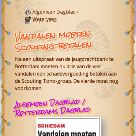
Algemeen Dagblad /
Waterweg
30 jul 2013
Vandalen moeten
Scouting betalen
Na een uitspraak van de jeugdrechtbank te
Rotterdam moeten nu drie van de vier
vandalen een schadevergoeding betalen aan
de Scouting Tono-groep. De vierde moet nog
voorkomen.
Algemeen Dagblad /
Rotterdams Dagblad