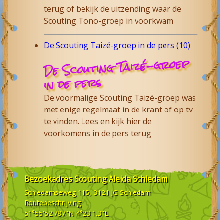
terug of bekijk de uitzending waar de
Scouting Tono-groep in voorkwam
De Scouting Taizé-groep in de pers (10)
De Scouting Taizé-groep
in de pers
De voormalige Scouting Taizé-groep was
met enige regelmaat in de krant of op tv
te vinden. Lees en kijk hier de
voorkomens in de pers terug
Bezoekadres
Scouting Aleida Schiedam
Schiedamseweg 115, 3121 JG
Schiedam
Routebeschrijving
51°55'52.787"N 4°23'1.3"E