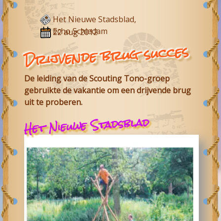
Het Nieuwe Stadsblad,
Echo Schiedam
22 aug 2012
Drijvende brug succes
De leiding van de Scouting Tono-groep
gebruikte de vakantie om een drijvende brug
uit te proberen.
Het Nieuwe Stadsblad