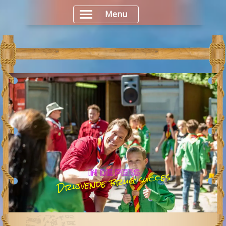
Menu
Drijvende brug succes
IN DE PERS