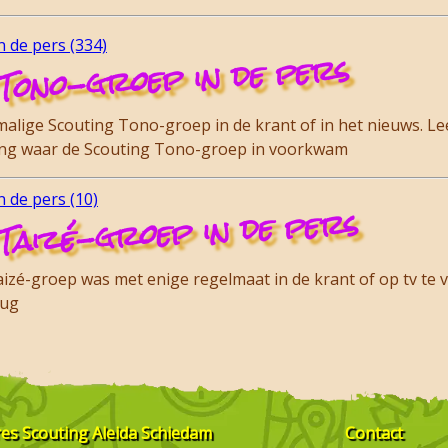
 de pers (334)
Tono-groep in de pers
lige Scouting Tono-groep in de krant of in het nieuws. Lee
ding waar de Scouting Tono-groep in voorkwam
 de pers (10)
Taizé-groep in de pers
zé-groep was met enige regelmaat in de krant of op tv te vi
rug
res
Scouting Aleida Schiedam
Contact