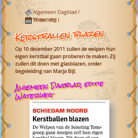
Algemeen Dagblad /
Waterweg
10 dec 2011
Kerstballen blazen
Op 10 december 2011 zullen de welpen hun
eigen kerstbal gaan proberen te maken. Zij
zullen dit doen met glasblazen, onder
begeleiding van Marja Bijl.
Algemeen Dagblad, editie
Waterweg