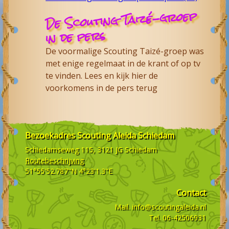
De Scouting Taizé-groep
in de pers
De voormalige Scouting Taizé-groep was
met enige regelmaat in de krant of op tv
te vinden. Lees en kijk hier de
voorkomens in de pers terug
Bezoekadres
Scouting Aleida Schiedam
Schiedamseweg 115, 3121 JG
Schiedam
Routebeschrijving
51°55'52.787"N 4°23'1.3"E
Contact
Mail.
info@scoutingaleida.nl
Tel.
06-42506931