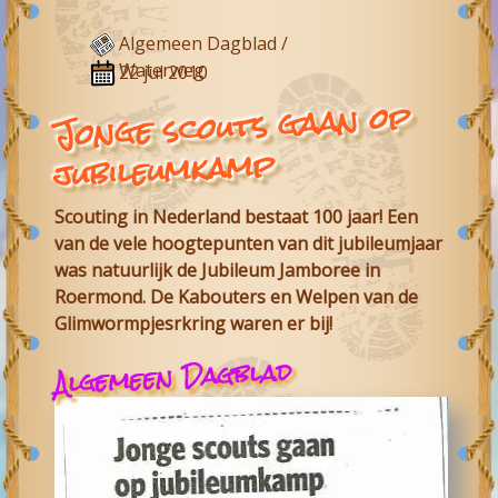
Algemeen Dagblad /
Waterweg
22 jul 2010
Jonge scouts gaan op
jubileumkamp
Scouting in Nederland bestaat 100 jaar! Een
van de vele hoogtepunten van dit jubileumjaar
was natuurlijk de Jubileum Jamboree in
Roermond. De Kabouters en Welpen van de
Glimwormpjesrkring waren er bij!
Algemeen Dagblad