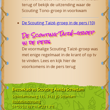
terug of bekijk de uitzending waar de
Scouting Tono-groep in voorkwam
De Scouting Taizé-groep in de pers (10)
De Scouting Taizé-groep
in de pers
De voormalige Scouting Taizé-groep was
met enige regelmaat in de krant of op tv
te vinden. Lees en kijk hier de
voorkomens in de pers terug
Bezoekadres
Scouting Aleida Schiedam
Schiedamseweg 115, 3121 JG
Schiedam
Routebeschrijving
51°55'52.787"N 4°23'1.3"E