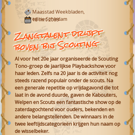
Maasstad Weekbladen,
editie Schiedam
18 mrt 2009
Zangtalent drijft
boven bij Scouting
Al voor het 20e jaar organiseerde de Scouting
Tono-groep de jaarlijkse Playbackshow voor
haar leden. Zelfs na 20 jaar is de activiteit nog
steeds razend populair onder de scouts. Na
een generale repetitie op vrijdagavond die tot
laat in de avond duurde, gaven de Kabouters,
Welpen en Scouts een fantastische show op de
zaterdagochtend voor ouders, bekenden en
andere belangstellenden. De winnaars in de
twee leeftijdscategorieën krijgen hun naam op
de wisselbeker.