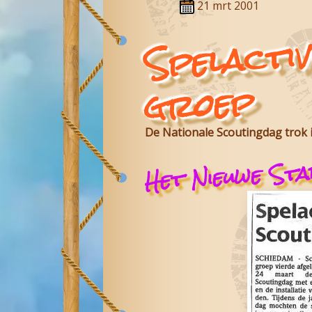
21 mrt 2001
Spelactiv
roep
De Nationale Scoutingdag trok i
Het Nieuwe Sta