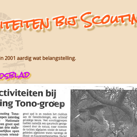
iteiten bij Scout
n 2001 aardig wat belangstelling.
dsblad