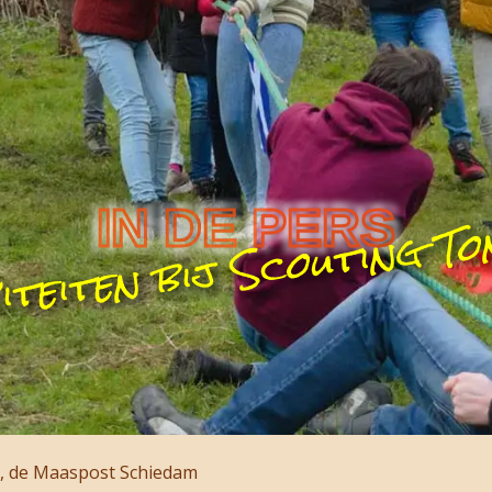
viteiten bij Scouting T
IN DE PERS
, de Maaspost Schiedam