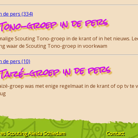
 de pers (334)
Tono-groep in de pers
lige Scouting Tono-groep in de krant of in het nieuws. Lee
ding waar de Scouting Tono-groep in voorkwam
 de pers (10)
Taizé-groep in de pers
zé-groep was met enige regelmaat in de krant of op tv te vi
rug
res
Scouting Aleida Schiedam
Contact