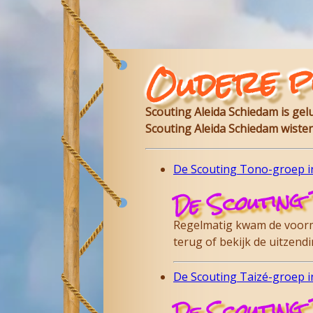
Oudere p
Scouting Aleida Schiedam is ge
Scouting Aleida Schiedam wisten
De Scouting Tono-groep in
De Scouting 
Regelmatig kwam de voorma
terug of bekijk de uitzen
De Scouting Taizé-groep in
De Scouting 