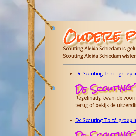
Oudere p
Scouting Aleida Schiedam is ge
Scouting Aleida Schiedam wisten
De Scouting Tono-groep in
De Scouting 
Regelmatig kwam de voorma
terug of bekijk de uitzen
De Scouting Taizé-groep in
De Scouting 