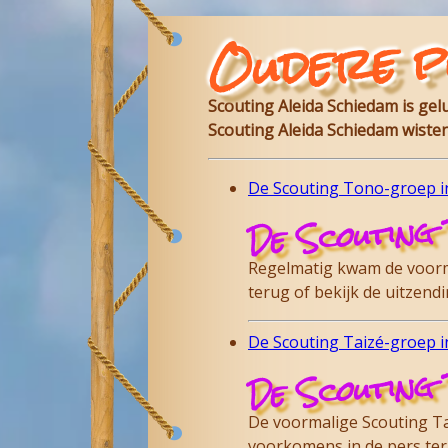
Oudere p
Scouting Aleida Schiedam is ge
Scouting Aleida Schiedam wisten
De Scouting Tono-groep in
De Scouting 
Regelmatig kwam de voorma
terug of bekijk de uitzen
De Scouting Taizé-groep in
De Scouting 
De voormalige Scouting Tai
voorkomens in de pers te