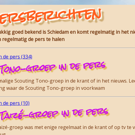
ersberichten
lukkig goed bekend is Schiedam en komt regelmatig in het n
 regelmatig de pers te halen
 de pers (334)
Tono-groep in de pers
lige Scouting Tono-groep in de krant of in het nieuws. Lee
ding waar de Scouting Tono-groep in voorkwam
 de pers (10)
Taizé-groep in de pers
zé-groep was met enige regelmaat in de krant of op tv te vi
rug