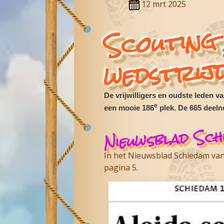
12 mrt 2025
Scout
rt 
w
rij
De vrijwilligers en oudste leden v
e
een mooie 186
plek. De 665 deel
Nieuwsblad Sch
In het Nieuwsblad Schiedam van 
pagina 5.