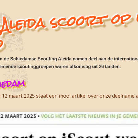
ing Aleida
op iSco
ed
d
an de
Schiedamse Scouting Aleida
namen deel aan de internation
nemende scoutinggroepen waren afkomstig uit 26 landen.
iedam
12 maart 2025 staat een mooi artikel over onze deelname aa