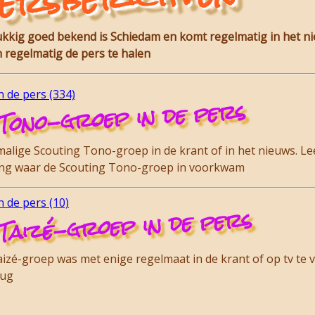
ersberichten
lukkig goed bekend is Schiedam en komt regelmatig in het n
 regelmatig de pers te halen
 de pers (334)
Tono-groep in de pers
lige Scouting Tono-groep in de krant of in het nieuws. Lee
ding waar de Scouting Tono-groep in voorkwam
 de pers (10)
Taizé-groep in de pers
zé-groep was met enige regelmaat in de krant of op tv te vi
rug