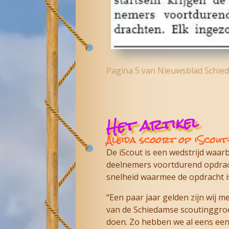
Pagina 5 van Nieuwsblad Schie
Het artikel
Aleida scoort op iScou
De iScout is een wedstrijd waar
deelnemers voortdurend opdrach
snelheid waarmee de opdracht i
“Een paar jaar gelden zijn wij m
van de Schiedamse scoutinggroe
doen. Zo hebben we al eens een