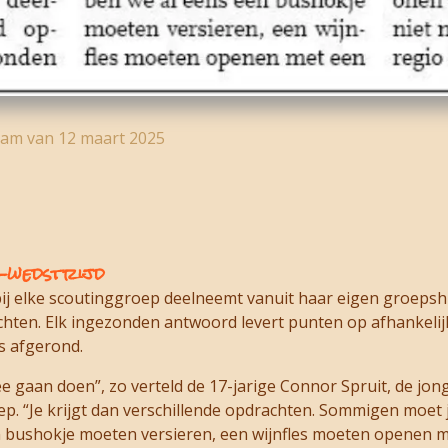
dam van 12 maart 2025
t-wedstrijd
bij elke scoutinggroep deelneemt vanuit haar eigen groepshu
ten. Elk ingezonden antwoord levert punten op afhankelij
s afgerond.
ee gaan doen”, zo verteld de 17-jarige Connor Spruit, de jo
p. “Je krijgt dan verschillende opdrachten. Sommigen moet 
 bushokje moeten versieren, een wijnfles moeten openen m