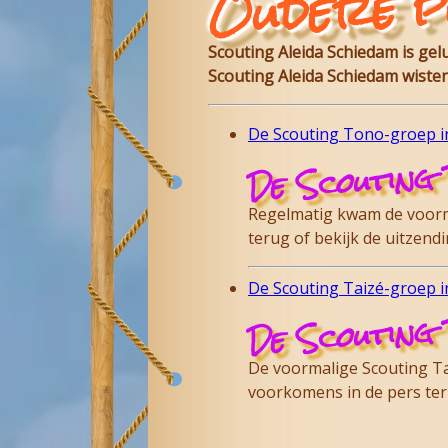
Oudere p
Scouting Aleida Schiedam is ge
Scouting Aleida Schiedam wisten
De Scouting Tono-groep in
De Scouting 
Regelmatig kwam de voorma
terug of bekijk de uitzen
De Scouting Taizé-groep in
De Scouting 
De voormalige Scouting Tai
voorkomens in de pers te