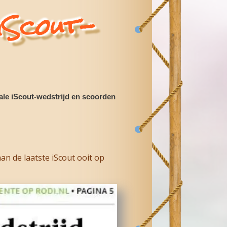
 scoo
ut-
st
ale iScout-wedstrijd en scoorden
n de laatste iScout ooit op