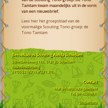
Tamtam kwam maandelijks uit in de vorm
van een nieuwsbrief.
Lees hier het groepsblad van de
voormalige Scouting Tono-groep: de
Tono Tamtam
Bezoekadres
Scouting Aleida Schiedam
Schiedamseweg 115, 3121 JG
Schiedam
Routebeschrijving
51°55'52.787"N 4°23'1.3"E
Contact
Mail.
info@scoutingaleida.nl
Tel.
06-42506931
Disclaimers