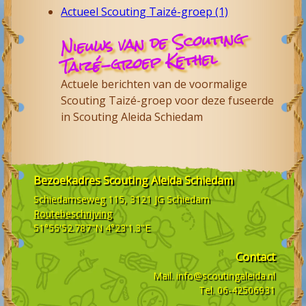
Actueel Scouting Taizé-groep (1)
Nieuws van de Scouting
Taizé-groep Kethel
Actuele berichten van de voormalige
Scouting Taizé-groep voor deze fuseerde
in Scouting Aleida Schiedam
Bezoekadres
Scouting Aleida Schiedam
Schiedamseweg 115, 3121 JG
Schiedam
Routebeschrijving
51°55'52.787"N 4°23'1.3"E
Contact
Mail.
info@scoutingaleida.nl
Tel.
06-42506931