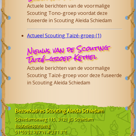
Actuele berichten van de voormalige
Scouting Tono-groep voordat deze
fuseerde in Scouting Aleida Schiedam
Actueel Scouting Taizé-groep (1)
Nieuws van de Scouting
Taizé-groep Kethel
Actuele berichten van de voormalige
Scouting Taizé-groep voor deze fuseerde
in Scouting Aleida Schiedam
Bezoekadres
Scouting Aleida Schiedam
Schiedamseweg 115, 3121 JG
Schiedam
Routebeschrijving
51°55'52.787"N 4°23'1.3"E