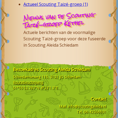
Actueel Scouting Taizé-groep (1)
Nieuws van de Scouting
Taizé-groep Kethel
Actuele berichten van de voormalige
Scouting Taizé-groep voor deze fuseerde
in Scouting Aleida Schiedam
Bezoekadres
Scouting Aleida Schiedam
Schiedamseweg 115, 3121 JG
Schiedam
Routebeschrijving
51°55'52.787"N 4°23'1.3"E
Contact
Mail.
info@scoutingaleida.nl
Tel.
06-42506931