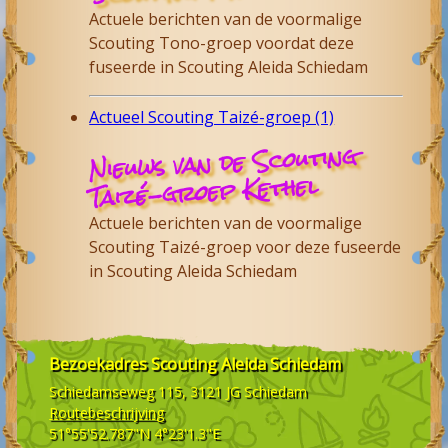
Actuele berichten van de voormalige
Scouting Tono-groep voordat deze
fuseerde in Scouting Aleida Schiedam
Actueel Scouting Taizé-groep (1)
Nieuws van de Scouting
Taizé-groep Kethel
Actuele berichten van de voormalige
Scouting Taizé-groep voor deze fuseerde
in Scouting Aleida Schiedam
Bezoekadres
Scouting Aleida Schiedam
Schiedamseweg 115, 3121 JG
Schiedam
Routebeschrijving
51°55'52.787"N 4°23'1.3"E