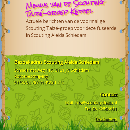
Nieuws van de Scouting
Taizé-groep Kethel
Actuele berichten van de voormalige
Scouting Taizé-groep voor deze fuseerde
in Scouting Aleida Schiedam
Bezoekadres
Scouting Aleida Schiedam
Schiedamseweg 115, 3121 JG
Schiedam
Routebeschrijving
51°55'52.787"N 4°23'1.3"E
Contact
Mail.
info@scoutingaleida.nl
Tel.
06-42506931
Disclaimers