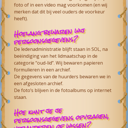
foto of in een video mag voorkomen (en wij
merken dat dit bij veel ouders de voorkeur
heeft).
Hoelang bewaren wij
persoonsgegevens?
De ledenadministratie blijft staan in SOL, na
beëindiging van het lidmaatschap in de
categorie “oud-lid”. Wij bewaren papieren
formulieren in een archief.
De gegevens van de huurders bewaren we in
een afgesloten archief.
De foto’s blijven in de fotoalbums op internet
staan.
Hoe kunt je je
persoonsgegevens opvragen,
veranderen of wissen?