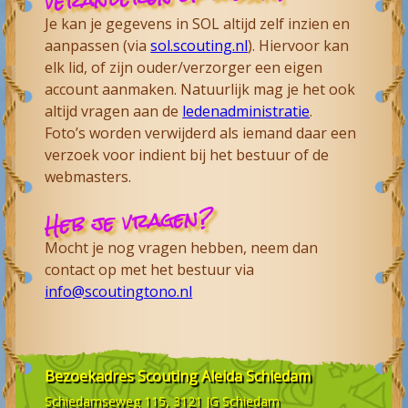
Je kan je gegevens in SOL altijd zelf inzien en
aanpassen (via
sol.scouting.nl
). Hiervoor kan
elk lid, of zijn ouder/verzorger een eigen
account aanmaken. Natuurlijk mag je het ook
altijd vragen aan de
ledenadministratie
.
Foto’s worden verwijderd als iemand daar een
verzoek voor indient bij het bestuur of de
webmasters.
Heb je vragen?
Mocht je nog vragen hebben, neem dan
contact op met het bestuur via
info@scoutingtono.nl
Bezoekadres
Scouting Aleida Schiedam
Schiedamseweg 115, 3121 JG
Schiedam