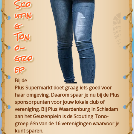
Sco
utin
g
Ton
o-
gro
ep
Bij de
Plus Supermarkt doet graag iets goed voor
haar omgeving. Daarom spaar je nu bij de Plus
sponsorpunten voor jouw lokale club of
vereniging. Bij Plus Waardenburg in Schiedam
aan het Geuzenplein is de Scouting Tono-
groep één van de 16 verenigingen waarvoor je
kunt sparen.