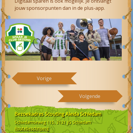
Digitaal sparen is ook mogelijk. Je ontvangt
jouw sponsorpunten dan in de plus-app.
Vorige
Volgende
Bezoekadres
Scouting Aleida Schiedam
Schiedamseweg 115, 3121 JG
Schiedam
Routebeschrijving