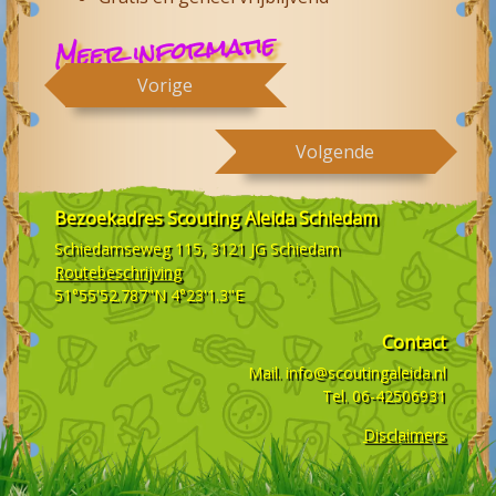
Meer informatie
Vorige
Volgende
Bezoekadres
Scouting Aleida Schiedam
Schiedamseweg 115, 3121 JG
Schiedam
Routebeschrijving
51°55'52.787"N 4°23'1.3"E
Contact
Mail.
info@scoutingaleida.nl
Tel.
06-42506931
Disclaimers