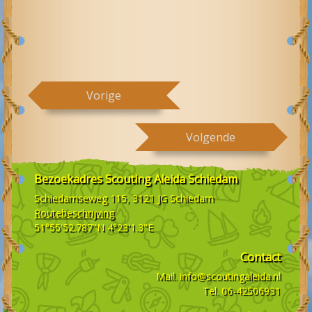
Vorige
Volgende
Bezoekadres
Scouting Aleida Schiedam
Schiedamseweg 115, 3121 JG
Schiedam
Routebeschrijving
51°55'52.787"N 4°23'1.3"E
Contact
Mail.
info@scoutingaleida.nl
Tel.
06-42506931