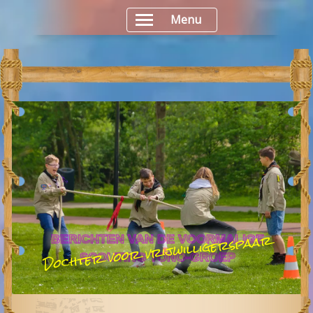
Menu
Dochter voor vrijwilligerspaar
BERICHTEN VAN DE VOORMALIGE
SCOUTING TONO-GROEP