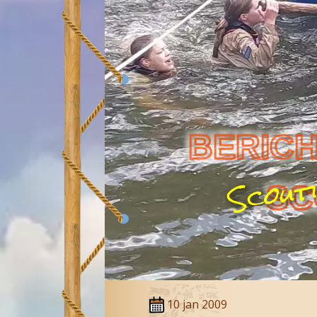
BERICH
SC
10 jan 2009