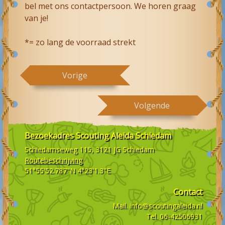
bel met ons contactpersoon. We horen graag
van je!
*= zo lang de voorraad strekt
Vorige
Volgende
Bezoekadres
Scouting Aleida Schiedam
Schiedamseweg 115, 3121 JG
Schiedam
Routebeschrijving
51°55'52.787"N 4°23'1.3"E
Contact
Mail.
info@scoutingaleida.nl
Tel.
06-42506931