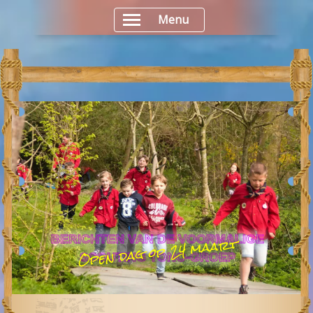
Menu
Open dag op 24 maart
BERICHTEN VAN DE VOORMALIGE
SCOUTING TONO-GROEP